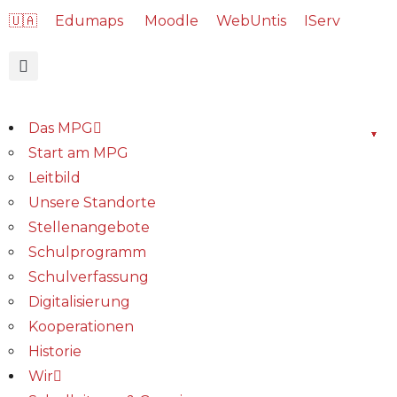
🇺🇦
Edumaps
Moodle
WebUntis
IServ
Das MPG
Start am MPG
Leitbild
Unsere Standorte
Stellenangebote
Schulprogramm
Schulverfassung
Digitalisierung
Kooperationen
Historie
Wir