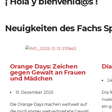
¡ Hola y bienvenid@s !
Neuigkeiten des Fachs S
Orange Days: Zeichen
Día
gegen Gewalt an Frauen
und Mädchen
24
15. Dezember 2025
Día 9
nues
Die Orange Days machen weltweit auf
ein 
die noch immer weitverbreitete Gewalt