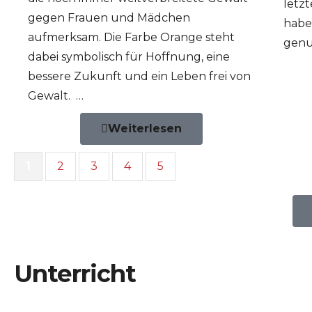
letz
gegen Frauen und Mädchen
habe
aufmerksam. Die Farbe Orange steht
genu
dabei symbolisch für Hoffnung, eine
bessere Zukunft und ein Leben frei von
Gewalt. …
Weiterlesen
1
2
3
4
5
Unterricht