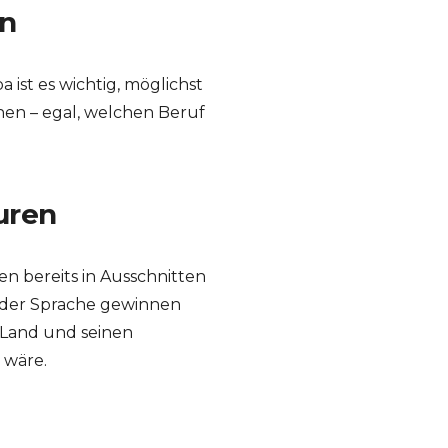
on
st es wichtig, möglichst
nen – egal, welchen Beruf
uren
n bereits in Ausschnitten
 der Sprache gewinnen
Land und seinen
 wäre.