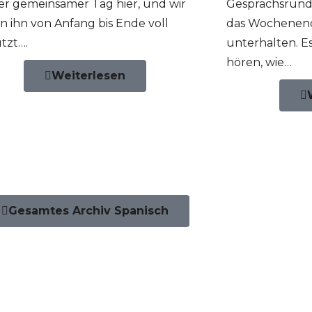
ter gemeinsamer Tag hier, und wir
Gesprächsrund
n ihn von Anfang bis Ende voll
das Wochenend
tzt….
unterhalten. Es
hören, wie…
Weiterlesen
Gesamtes Archiv Spanisch