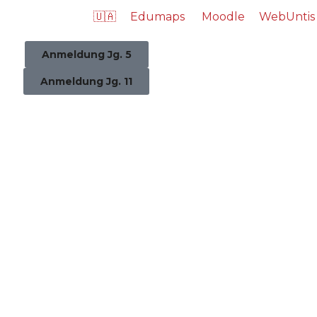
🇺🇦
Edumaps
Moodle
WebUntis
Anmeldung Jg. 5
Anmeldung Jg. 11