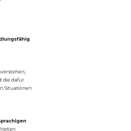
ndlungsfähig
verstehen,
 die dafür
n Situationen
sprachigen
nheiten