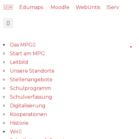
🇺🇦
Edumaps
Moodle
WebUntis
IServ
Das MPG
Start am MPG
Leitbild
Unsere Standorte
Stellenangebote
Schulprogramm
Schulverfassung
Digitalisierung
Kooperationen
Historie
Wir