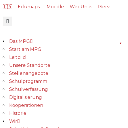
🇺🇦
Edumaps
Moodle
WebUntis
IServ
Das MPG
Start am MPG
Leitbild
Unsere Standorte
Stellenangebote
Schulprogramm
Schulverfassung
Digitalisierung
Kooperationen
Historie
Wir