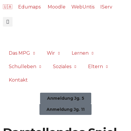
🇺🇦
Edumaps
Moodle
WebUntis
IServ
Das MPG
Wir
Lernen
Schulleben
Soziales
Eltern
Kontakt
Anmeldung Jg. 5
Anmeldung Jg. 11