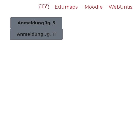
🇺🇦
Edumaps
Moodle
WebUntis
Anmeldung Jg. 5
Anmeldung Jg. 11