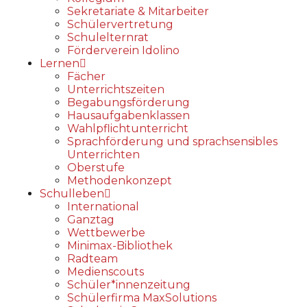
Sekretariate & Mitarbeiter
Schülervertretung
Schulelternrat
Förderverein Idolino
Lernen
Fächer
Unterrichtszeiten
Begabungs­förderung
Hausaufgabenklassen
Wahlpflichtunterricht
Sprachförderung und sprachsensibles
Unterrichten
Oberstufe
Methodenkonzept
Schulleben
International
Ganztag
Wettbewerbe
Minimax-Bibliothek​
Radteam
Medienscouts
Schüler*innenzeitung
Schülerfirma MaxSolutions