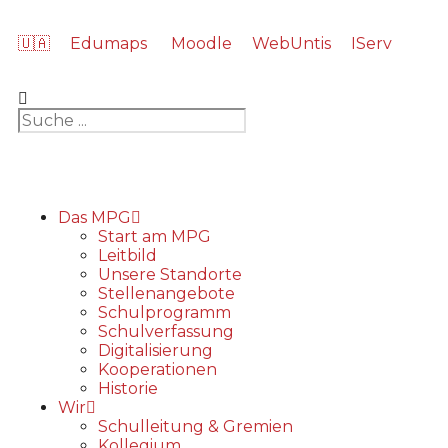
🇺🇦
Edumaps
Moodle
WebUntis
IServ
Das MPG
Start am MPG
Leitbild
Unsere Standorte
Stellenangebote
Schulprogramm
Schulverfassung
Digitalisierung
Kooperationen
Historie
Wir
Schulleitung & Gremien
Kollegium