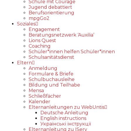
Schule mit Courage
Jugend debattiert
Berufsorientierung
mpgGo2
Soziales
Engagement
Beratungsnetzwerk ‘Auxilia’
Lions Quest
Coaching
Schüler*innen helfen Schüler*innen
Schulsanitätsdienst
Eltern
Anmeldung
Formulare & Briefe
Schulbuchausleihe
Bildung und Teilhabe
Mensa
Schließfächer
Kalender
Elternanleitungen zu WebUntis
Deutsche Anleitung
English instructions
Українські інструкції
Elternanleitung zu IServ