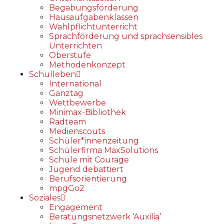
Begabungs­förderung
Hausaufgabenklassen
Wahlpflichtunterricht
Sprachförderung und sprachsensibles
Unterrichten
Oberstufe
Methodenkonzept
Schulleben
International
Ganztag
Wettbewerbe
Minimax-Bibliothek​
Radteam
Medienscouts
Schüler*innenzeitung
Schülerfirma MaxSolutions
Schule mit Courage
Jugend debattiert
Berufsorientierung
mpgGo2
Soziales
Engagement
Beratungsnetzwerk ‘Auxilia’