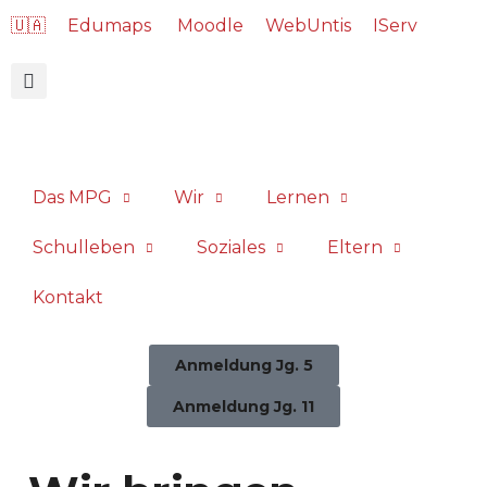
🇺🇦
Edumaps
Moodle
WebUntis
IServ
Das MPG
Wir
Lernen
Schulleben
Soziales
Eltern
Kontakt
Anmeldung Jg. 5
Anmeldung Jg. 11