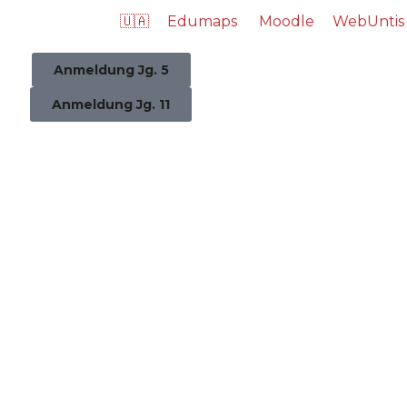
🇺🇦
Edumaps
Moodle
WebUntis
Anmeldung Jg. 5
Anmeldung Jg. 11