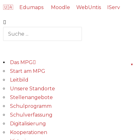
🇺🇦
Edumaps
Moodle
WebUntis
IServ
Das MPG
Start am MPG
Leitbild
Unsere Standorte
Stellenangebote
Schulprogramm
Schulverfassung
Digitalisierung
Kooperationen