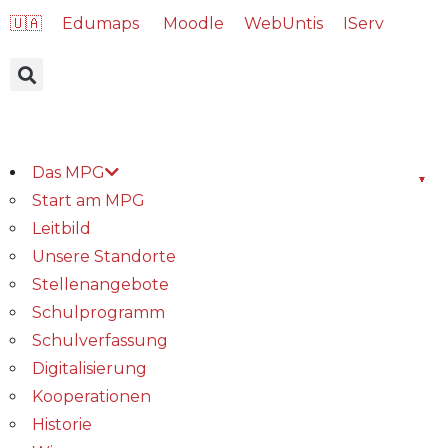
🇺🇦
Edumaps
Moodle
WebUntis
IServ
Das MPG
Start am MPG
Leitbild
Unsere Standorte
Stellenangebote
Schulprogramm
Schulverfassung
Digitalisierung
Kooperationen
Historie