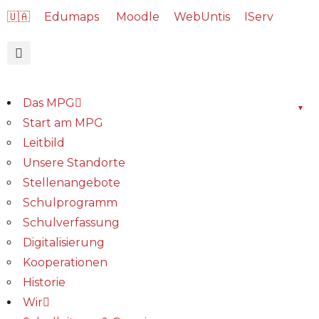
🇺🇦
Edumaps
Moodle
WebUntis
IServ
Das MPG
Start am MPG
Leitbild
Unsere Standorte
Stellenangebote
Schulprogramm
Schulverfassung
Digitalisierung
Kooperationen
Historie
Wir