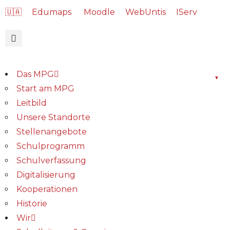
🇺🇦
Edumaps
Moodle
WebUntis
IServ
Das MPG
Start am MPG
Leitbild
Unsere Standorte
Stellenangebote
Schulprogramm
Schulverfassung
Digitalisierung
Kooperationen
Historie
Wir