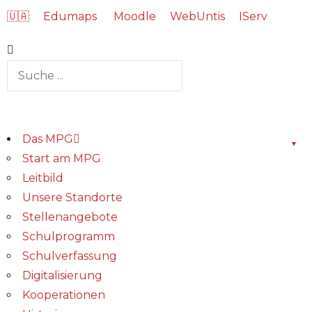
🇺🇦
Edumaps
Moodle
WebUntis
IServ
Das MPG
Start am MPG
Leitbild
Unsere Standorte
Stellenangebote
Schulprogramm
Schulverfassung
Digitalisierung
Kooperationen