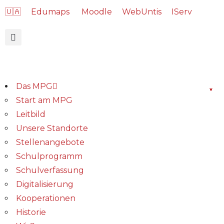
🇺🇦
Edumaps
Moodle
WebUntis
IServ
Das MPG
Start am MPG
Leitbild
Unsere Standorte
Stellenangebote
Schulprogramm
Schulverfassung
Digitalisierung
Kooperationen
Historie