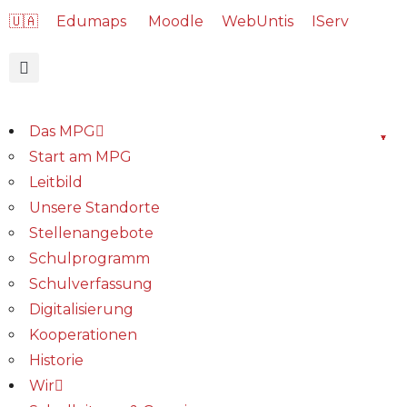
🇺🇦
Edumaps
Moodle
WebUntis
IServ
Das MPG
Start am MPG
Leitbild
Unsere Standorte
Stellenangebote
Schulprogramm
Schulverfassung
Digitalisierung
Kooperationen
Historie
Wir