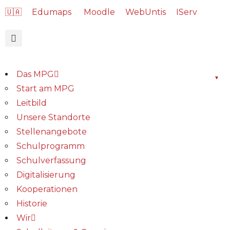
🇺🇦
Edumaps
Moodle
WebUntis
IServ
Das MPG
Start am MPG
Leitbild
Unsere Standorte
Stellenangebote
Schulprogramm
Schulverfassung
Digitalisierung
Kooperationen
Historie
Wir