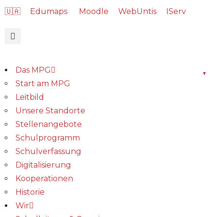
🇺🇦
Edumaps
Moodle
WebUntis
IServ
Das MPG
Start am MPG
Leitbild
Unsere Standorte
Stellenangebote
Schulprogramm
Schulverfassung
Digitalisierung
Kooperationen
Historie
Wir