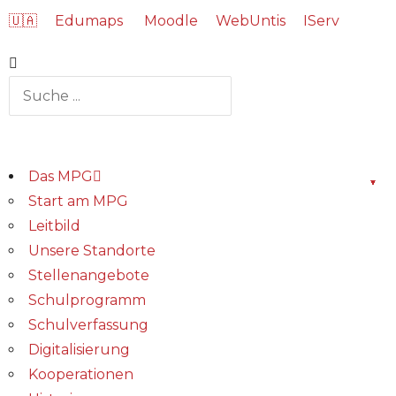
🇺🇦
Edumaps
Moodle
WebUntis
IServ
Das MPG
Start am MPG
Leitbild
Unsere Standorte
Stellenangebote
Schulprogramm
Schulverfassung
Digitalisierung
Kooperationen