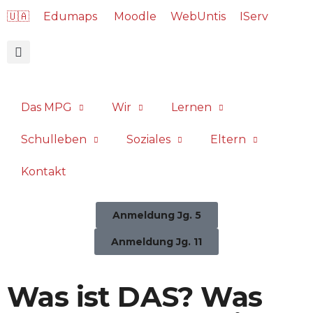
🇺🇦
Edumaps
Moodle
WebUntis
IServ
Das MPG
Wir
Lernen
Schulleben
Soziales
Eltern
Kontakt
Anmeldung Jg. 5
Anmeldung Jg. 11
Was ist DAS? Was