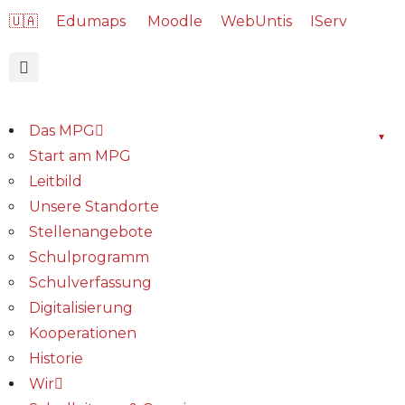
🇺🇦
Edumaps
Moodle
WebUntis
IServ
Das MPG
Start am MPG
Leitbild
Unsere Standorte
Stellenangebote
Schulprogramm
Schulverfassung
Digitalisierung
Kooperationen
Historie
Wir