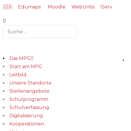
🇺🇦
Edumaps
Moodle
WebUntis
IServ
Das MPG
Start am MPG
Leitbild
Unsere Standorte
Stellenangebote
Schulprogramm
Schulverfassung
Digitalisierung
Kooperationen