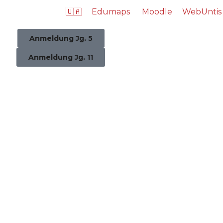
🇺🇦
Edumaps
Moodle
WebUntis
Anmeldung Jg. 5
Anmeldung Jg. 11