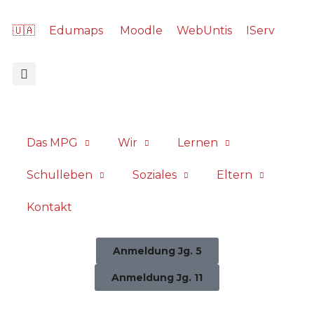
🇺🇦
Edumaps
Moodle
WebUntis
IServ
Das MPG
Wir
Lernen
Schulleben
Soziales
Eltern
Kontakt
Anmeldung Jg. 5
Anmeldung Jg. 11