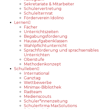
Sekretariate & Mitarbeiter
Schülervertretung
Schulelternrat
Förderverein Idolino
Lernen
Fächer
Unterrichtszeiten
Begabungs­förderung
Hausaufgabenklassen
Wahlpflichtunterricht
Sprachförderung und sprachsensibles
Unterrichten
Oberstufe
Methodenkonzept
Schulleben
International
Ganztag
Wettbewerbe
Minimax-Bibliothek​
Radteam
Medienscouts
Schüler*innenzeitung
Schülerfirma MaxSolutions