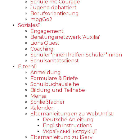
Schule mit Courage
Jugend debattiert
Berufsorientierung
mpgGo2
Soziales
Engagement
Beratungsnetzwerk ‘Auxilia’
Lions Quest
Coaching
Schüler*innen helfen Schüler*innen
Schulsanitätsdienst
Eltern
Anmeldung
Formulare & Briefe
Schulbuchausleihe
Bildung und Teilhabe
Mensa
Schließfächer
Kalender
Elternanleitungen zu WebUntis
Deutsche Anleitung
English instructions
Українські інструкції
Elternanleitung zu IServ