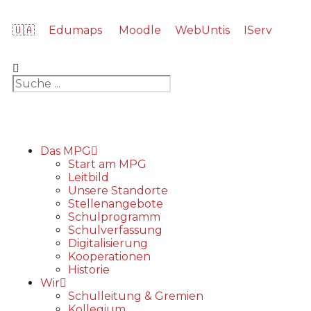
🇺🇦
Edumaps
Moodle
WebUntis
IServ
Das MPG
Start am MPG
Leitbild
Unsere Standorte
Stellenangebote
Schulprogramm
Schulverfassung
Digitalisierung
Kooperationen
Historie
Wir
Schulleitung & Gremien
Kollegium