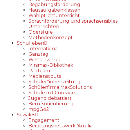
Begabungs­förderung
Hausaufgabenklassen
Wahlpflichtunterricht
Sprachförderung und sprachsensibles
Unterrichten
Oberstufe
Methodenkonzept
Schulleben
International
Ganztag
Wettbewerbe
Minimax-Bibliothek​
Radteam
Medienscouts
Schüler*innenzeitung
Schülerfirma MaxSolutions
Schule mit Courage
Jugend debattiert
Berufsorientierung
mpgGo2
Soziales
Engagement
Beratungsnetzwerk ‘Auxilia’