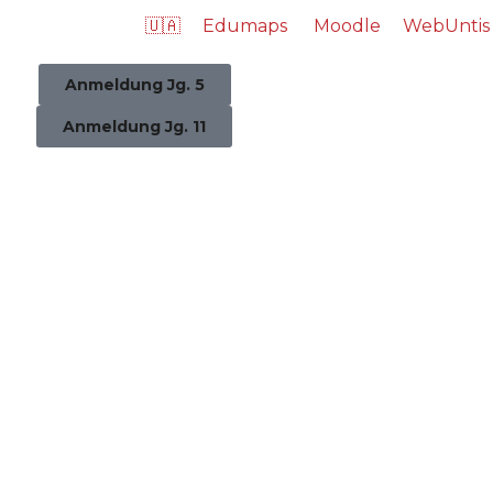
🇺🇦
Edumaps
Moodle
WebUntis
Anmeldung Jg. 5
Anmeldung Jg. 11