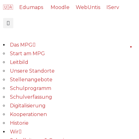
🇺🇦
Edumaps
Moodle
WebUntis
IServ
Das MPG
Start am MPG
Leitbild
Unsere Standorte
Stellenangebote
Schulprogramm
Schulverfassung
Digitalisierung
Kooperationen
Historie
Wir