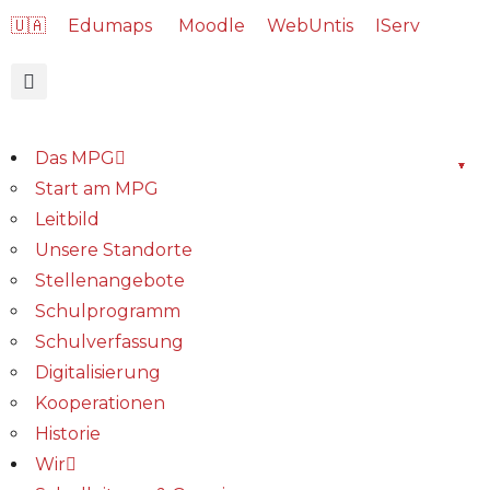
🇺🇦
Edumaps
Moodle
WebUntis
IServ
Das MPG
Start am MPG
Leitbild
Unsere Standorte
Stellenangebote
Schulprogramm
Schulverfassung
Digitalisierung
Kooperationen
Historie
Wir