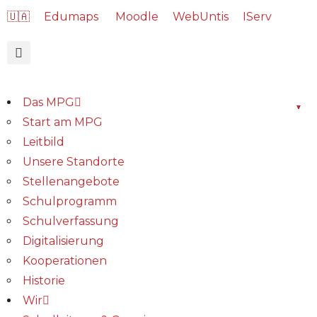
🇺🇦
Edumaps
Moodle
WebUntis
IServ
Das MPG
Start am MPG
Leitbild
Unsere Standorte
Stellenangebote
Schulprogramm
Schulverfassung
Digitalisierung
Kooperationen
Historie
Wir