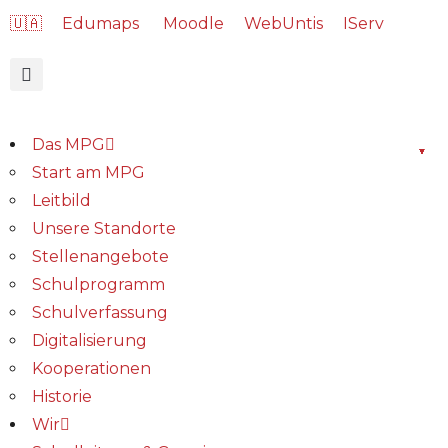
🇺🇦
Edumaps
Moodle
WebUntis
IServ
Das MPG
Start am MPG
Leitbild
Unsere Standorte
Stellenangebote
Schulprogramm
Schulverfassung
Digitalisierung
Kooperationen
Historie
Wir