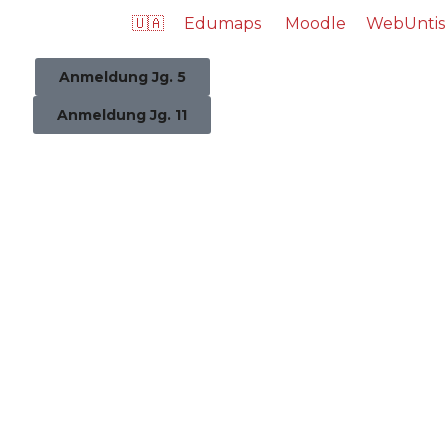
🇺🇦
Edumaps
Moodle
WebUntis
Anmeldung Jg. 5
Anmeldung Jg. 11