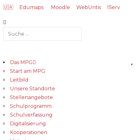
🇺🇦
Edumaps
Moodle
WebUntis
IServ
Das MPG
Start am MPG
Leitbild
Unsere Standorte
Stellenangebote
Schulprogramm
Schulverfassung
Digitalisierung
Kooperationen