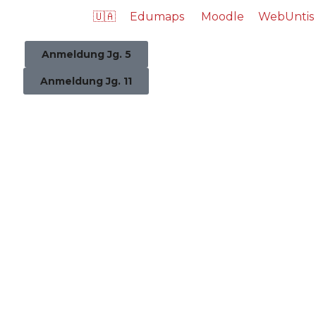
🇺🇦
Edumaps
Moodle
WebUntis
Anmeldung Jg. 5
Anmeldung Jg. 11