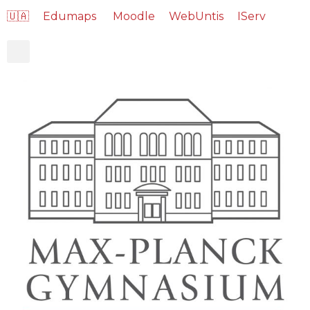
🇺🇦
Edumaps
Moodle
WebUntis
IServ