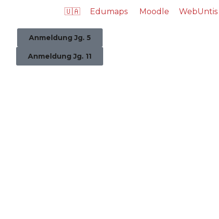
🇺🇦
Edumaps
Moodle
WebUntis
Anmeldung Jg. 5
Anmeldung Jg. 11