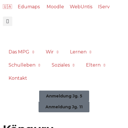
🇺🇦
Edumaps
Moodle
WebUntis
IServ
Das MPG
Wir
Lernen
Schulleben
Soziales
Eltern
Kontakt
Anmeldung Jg. 5
Anmeldung Jg. 11