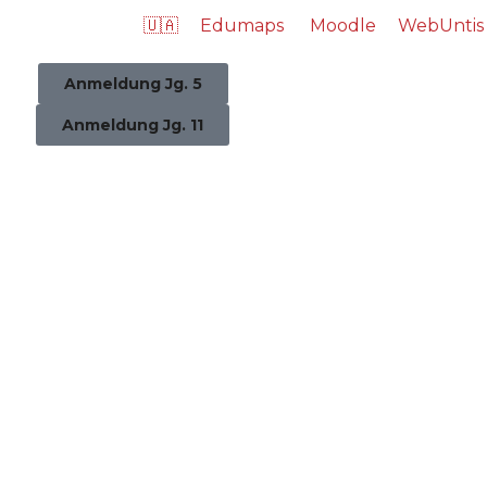
🇺🇦
Edumaps
Moodle
WebUntis
Anmeldung Jg. 5
Anmeldung Jg. 11