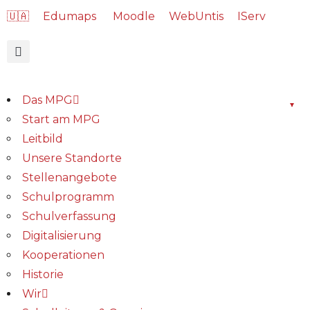
🇺🇦
Edumaps
Moodle
WebUntis
IServ
Das MPG
Start am MPG
Leitbild
Unsere Standorte
Stellenangebote
Schulprogramm
Schulverfassung
Digitalisierung
Kooperationen
Historie
Wir