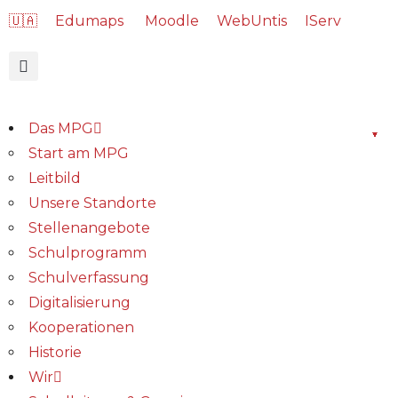
🇺🇦
Edumaps
Moodle
WebUntis
IServ
Das MPG
Start am MPG
Leitbild
Unsere Standorte
Stellenangebote
Schulprogramm
Schulverfassung
Digitalisierung
Kooperationen
Historie
Wir