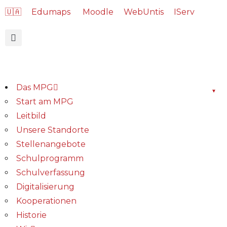
🇺🇦
Edumaps
Moodle
WebUntis
IServ
Das MPG
Start am MPG
Leitbild
Unsere Standorte
Stellenangebote
Schulprogramm
Schulverfassung
Digitalisierung
Kooperationen
Historie