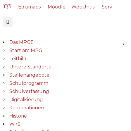
🇺🇦
Edumaps
Moodle
WebUntis
IServ
Das MPG
Start am MPG
Leitbild
Unsere Standorte
Stellenangebote
Schulprogramm
Schulverfassung
Digitalisierung
Kooperationen
Historie
Wir