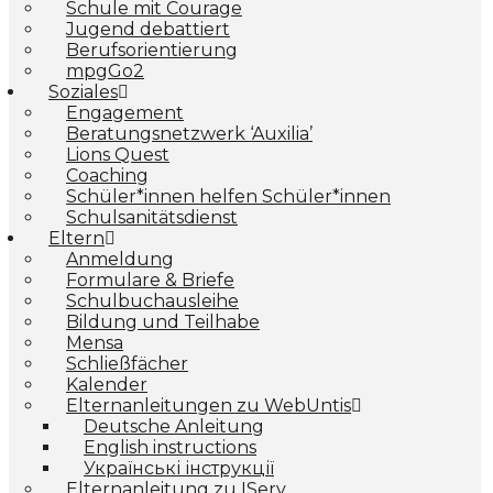
Schule mit Courage
Jugend debattiert
Berufsorientierung
mpgGo2
Soziales
Engagement
Beratungsnetzwerk ‘Auxilia’
Lions Quest
Coaching
Schüler*innen helfen Schüler*innen
Schulsanitätsdienst
Eltern
Anmeldung
Formulare & Briefe
Schulbuchausleihe
Bildung und Teilhabe
Mensa
Schließfächer
Kalender
Elternanleitungen zu WebUntis
Deutsche Anleitung
English instructions
Українські інструкції
Elternanleitung zu IServ