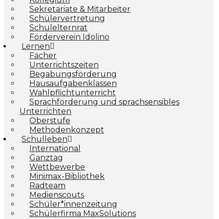
Sekretariate & Mitarbeiter
Schülervertretung
Schulelternrat
Förderverein Idolino
Lernen
Fächer
Unterrichtszeiten
Begabungs­förderung
Hausaufgabenklassen
Wahlpflichtunterricht
Sprachförderung und sprachsensibles
Unterrichten
Oberstufe
Methodenkonzept
Schulleben
International
Ganztag
Wettbewerbe
Minimax-Bibliothek​
Radteam
Medienscouts
Schüler*innenzeitung
Schülerfirma MaxSolutions