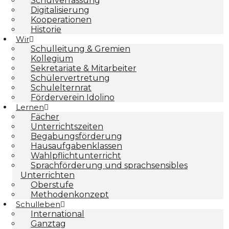
Schulverfassung
Digitalisierung
Kooperationen
Historie
Wir
Schulleitung & Gremien
Kollegium
Sekretariate & Mitarbeiter
Schülervertretung
Schulelternrat
Förderverein Idolino
Lernen
Fächer
Unterrichtszeiten
Begabungs­förderung
Hausaufgabenklassen
Wahlpflichtunterricht
Sprachförderung und sprachsensibles
Unterrichten
Oberstufe
Methodenkonzept
Schulleben
International
Ganztag