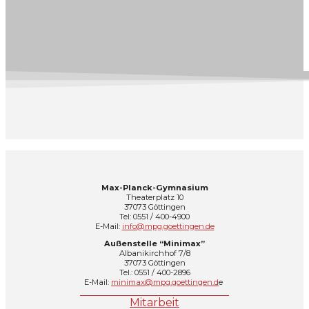
Max-Planck-Gymnasium
Theaterplatz 10
37073 Göttingen
Tel: 0551 / 400-4900
E-Mail:
info@mpg.goettingen.de
Außenstelle “Minimax”
Albanikirchhof 7/8
37073 Göttingen
Tel.: 0551 / 400-2896
E-Mail:
minimax@mpg.goettingen.d
e
Mitarbeit