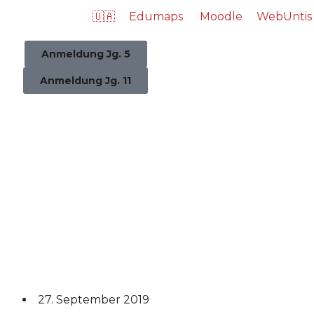
🇺🇦
Edumaps
Moodle
WebUntis
Anmeldung Jg. 5
Anmeldung Jg. 11
27. September 2019