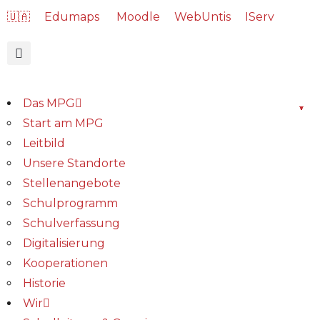
🇺🇦
Edumaps
Moodle
WebUntis
IServ
Das MPG
Start am MPG
Leitbild
Unsere Standorte
Stellenangebote
Schulprogramm
Schulverfassung
Digitalisierung
Kooperationen
Historie
Wir