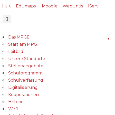
🇺🇦
Edumaps
Moodle
WebUntis
IServ
Das MPG
Start am MPG
Leitbild
Unsere Standorte
Stellenangebote
Schulprogramm
Schulverfassung
Digitalisierung
Kooperationen
Historie
Wir