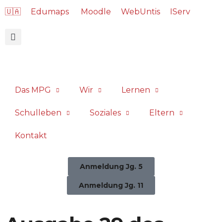
🇺🇦
Edumaps
Moodle
WebUntis
IServ
Das MPG
Wir
Lernen
Schulleben
Soziales
Eltern
Kontakt
Anmeldung Jg. 5
Anmeldung Jg. 11