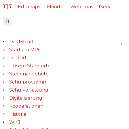
🇺🇦
Edumaps
Moodle
WebUntis
IServ
Das MPG
Start am MPG
Leitbild
Unsere Standorte
Stellenangebote
Schulprogramm
Schulverfassung
Digitalisierung
Kooperationen
Historie
Wir