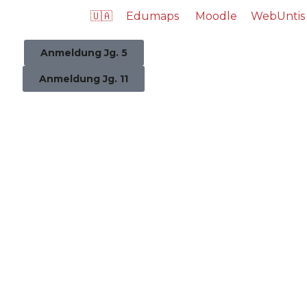
🇺🇦
Edumaps
Moodle
WebUntis
Anmeldung Jg. 5
Anmeldung Jg. 11