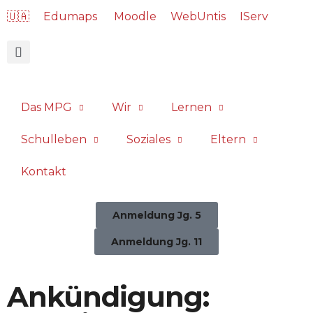
🇺🇦
Edumaps
Moodle
WebUntis
IServ
Das MPG
Wir
Lernen
Schulleben
Soziales
Eltern
Kontakt
Anmeldung Jg. 5
Anmeldung Jg. 11
Ankündigung: