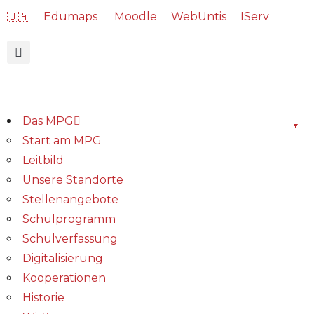
🇺🇦
Edumaps
Moodle
WebUntis
IServ
Das MPG
Start am MPG
Leitbild
Unsere Standorte
Stellenangebote
Schulprogramm
Schulverfassung
Digitalisierung
Kooperationen
Historie